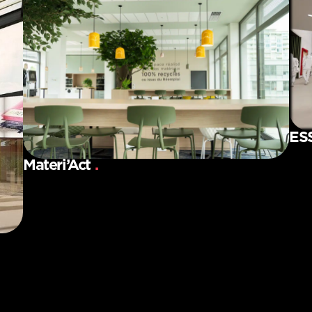
ES
Materi’Act
.