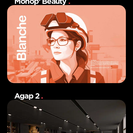
Monop’ Beauty
.
Agap 2
.