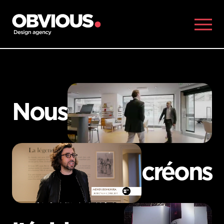
ET SI…?
CONTACTEZ-NOUS !
CONTACTEZ-NOUS !
Nous créons l'évidence
.
Nous
créons